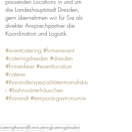
passenden Locations in und um 
die Landeshauptstadt Dresden, 
gern übernehmen wir für Sie als 
direkter Ansprechpartner die 
Koordination und Logistik.
#eventcatering
#firmenevent
#cateringdresden
#dresden
#firmenfeier
#eventlocation
#caterer
#tharandterspezialitätenmanufaktu
r
#bahnwärterhäuschen
#tharandt
#temporärgastronomie
cateringtharandt
Eventcatering
cateringdresden