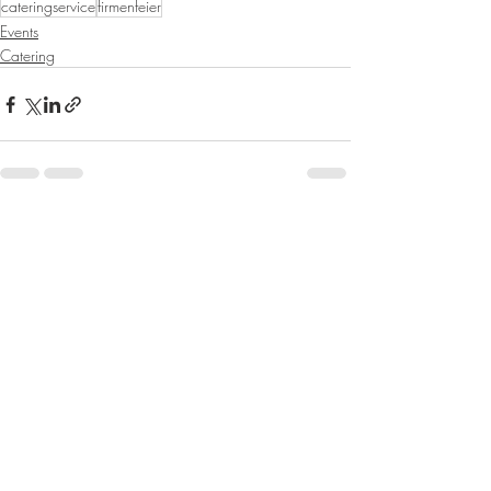
cateringservice
firmenfeier
Events
Catering
Aktuelle Beiträge
Alle ansehen