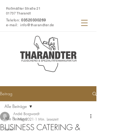
Roßmäßler Straße 21
01737 Tharandt
Telefon:
03520330269
e-mail:
info@tharandter.de
Beitrag
Alle Beiträge
André Borgwardt
Alle Beiträge
1. Mai 2021
1 Min. Lesezeit
BUSINESS CATERING &
Listen