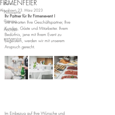
FIRMENFEIER
Events
Aktualisiert:
23. März 2023
Philosophie
Ihr Partner für Ihr Firmenevent !
Catering
Sie erwarten Ihre Geschäftspartner, Ihre 
Kunden, Gäste und Mitarbeiter. Ihrem 
Hochzeit
Bedürfnis, jene mit Ihrem Event zu 
partyservice
begeistern, werden wir mit unserem 
Anspruch gerecht.
Im Einbezug auf Ihre Wünsche und 