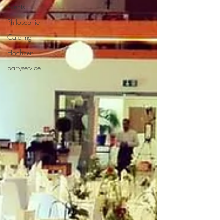
Events
Philosophie
Catering
Hochzeit
partyservice