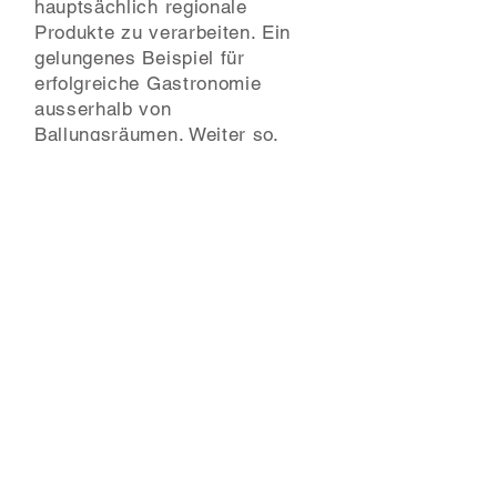
hauptsächlich regionale
Produkte zu verarbeiten. Ein
gelungenes Beispiel für
erfolgreiche Gastronomie
ausserhalb von
Ballungsräumen. Weiter so.
Klasse."
3
Onlinebewertung
“Wir danken euch für unsere
zauberhafte Hochzeitsfeier,
von den Vorbereitungen, über
die Deko bis hin Essen und
dem super Service, es war
alles genau so wie wir uns das
vorgestellt haben. Ihr wart