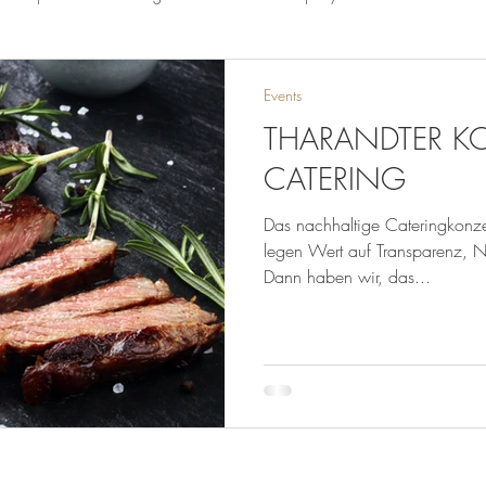
Events
THARANDTER KO
CATERING
Das nachhaltige Cateringkonz
legen Wert auf Transparenz, N
Dann haben wir, das...