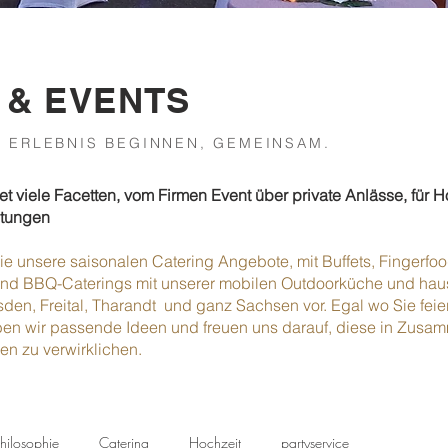
 & EVENTS
S ERLEBNIS BEGINNEN, GEMEINSAM.
et viele Facetten, vom Firmen Event über private Anlässe, für H
ltungen
ie unsere saisonalen Catering Angebote, mit Buffets, Fingerf
 und BBQ-Caterings
mit unserer mobilen Outdoorküche und hau
den, Freital, Tharandt und ganz Sachsen vor. Egal wo Sie feier
ben wir passende Ideen und freuen uns darauf, diese in Zusam
n zu verwirklichen.
hilosophie
Catering
Hochzeit
partyservice