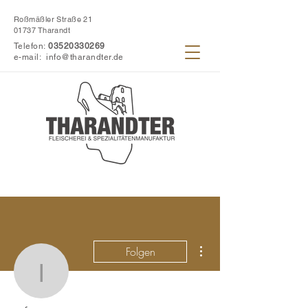
Roßmäßler Straße 21
01737 Tharandt
Telefon:
03520330269
e-mail:
info@tharandter.de
Weitere Optionen
Folgen
info996255
Administrator