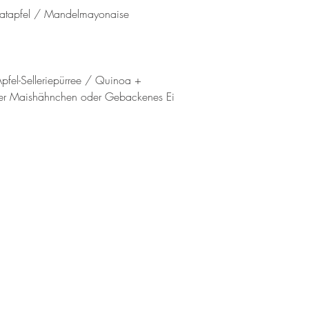
natapfel / Mandelmayonaise
Apfel-Selleriepürree / Quinoa +
oder Maishähnchen oder Gebackenes Ei