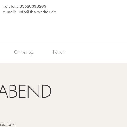
Telefon:
03520330269
e-mail:
info@tharandter.de
Onlineshop
Kontakt
_ABEND
nüs, das