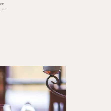
den
 mit